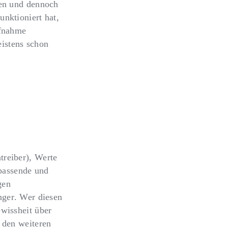
ben und dennoch
unktioniert hat,
ufnahme
eistens schon
treiber), Werte
 passende und
gen
nger
. Wer diesen
wissheit über
 den weiteren