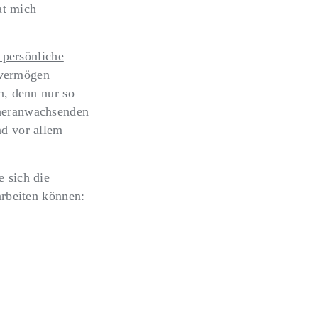
at mich
 persönliche
tevermögen
n, denn nur so
 heranwachsenden
nd vor allem
e sich die
arbeiten können: