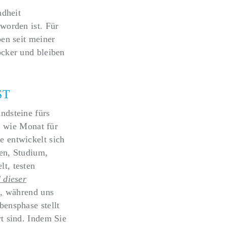
ndheit
worden ist. Für
ben seit meiner
ocker und bleiben
ST
ndsteine fürs
, wie Monat für
e entwickelt sich
ten, Studium,
t, testen
 dieser
,
während uns
ensphase stellt
t sind. Indem Sie