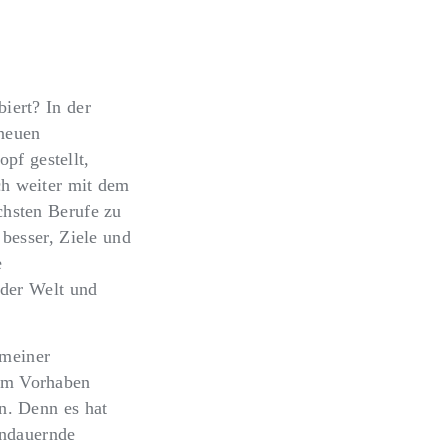
iert? In der
 neuen
pf gestellt,
ch weiter mit dem
chsten Berufe zu
 besser, Ziele und
e
 der Welt und
 meiner
nem Vorhaben
n. Denn es hat
andauernde