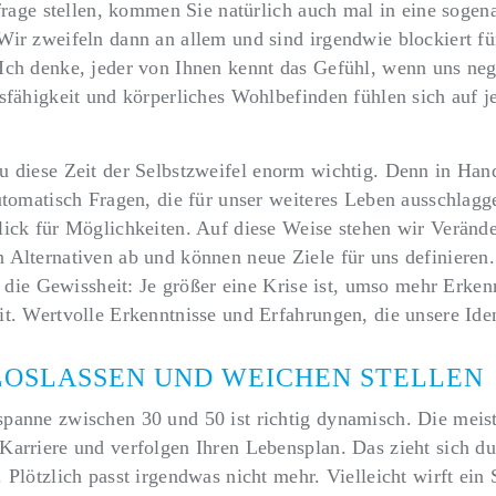
nfrage stellen, kommen Sie natürlich auch mal in eine sogen
Wir zweifeln dann an allem und sind irgendwie blockiert fü
Ich denke, jeder von Ihnen kennt das Gefühl, wenn uns ne
sfähigkeit und körperliches Wohlbefinden fühlen sich auf j
au diese
Zeit der Selbstzweifel enorm wichtig
. Denn in Han
utomatisch Fragen, die für unser weiteres Leben ausschlagg
lick für Möglichkeiten. Auf diese Weise stehen wir Veränd
 Alternativen ab und können neue Ziele für uns definieren
st die Gewissheit: Je größer eine Krise ist, umso mehr Erke
t. Wertvolle Erkenntnisse und Erfahrungen, die unsere Ident
 LOSLASSEN UND WEICHEN STELLEN
panne zwischen 30 und 50 ist richtig dynamisch. Die meis
arriere und verfolgen Ihren Lebensplan. Das zieht sich dur
 Plötzlich passt irgendwas nicht mehr. Vielleicht wirft ein