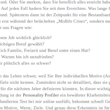
ord. Oder Sie merken, dass Sie beruflich alles erreicht ha
 Auf jeden Fall hadern Sie mit dem Erreichten. Was lange f
rund. Spätestens dann ist der
Zeitpunkt für eine Bestandsa
t erst während der belächelten „Midlife Crises“, sondern m
ir uns Fragen wie:
nem Job wirklich glücklich?
ichtigen Beruf gewählt?
ch Familie, Freizeit und Beruf unter einen Hut?
? Warum bin ich unzufrieden?
r plötzlich alles so schwer?
h das Leben schwer, weil Sie Ihre individuellen Motive (An
Ziele nicht kennen. Zumindest nicht so detailliert, dass sie
e für die nächsten Jahre definieren könnten.
In dieser wichti
dung ist der
Personality Profiler
ein bewährter Klarheitsbri
fundierten Test bei mir online ausfüllt, bekommt schnell
Ge
en Motive, Werte, Ziele.
Und genau diese Erkenntnis ist für