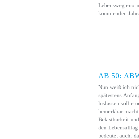
Lebensweg enorm 
kommenden Jahrz
Alter bedeutet ni
Möglichkeiten an
AB 50: A
Nun weiß ich nic
spätestens Anfan
loslassen sollte 
bemerkbar macht.
Belastbarkeit und
den Lebensalltag
bedeutet auch, d