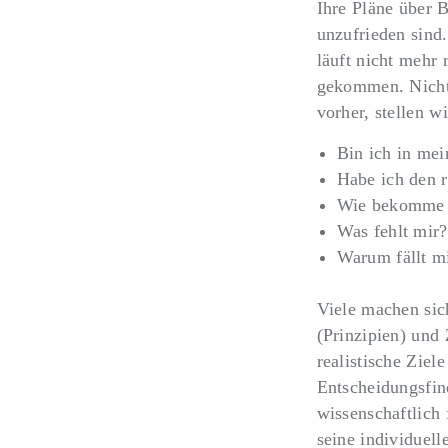
Ihre Pläne über B
unzufrieden sind.
läuft nicht mehr 
gekommen
. Nich
vorher, stellen w
Bin ich in mei
Habe ich den r
Wie bekomme i
Was fehlt mir
Warum fällt mi
Viele machen sic
(Prinzipien) und 
realistische Ziel
Entscheidungsfin
wissenschaftlich 
seine individuell