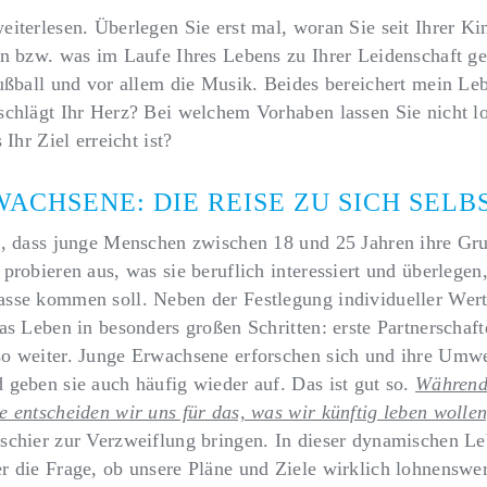
iterlesen. Überlegen Sie erst mal, woran Sie seit Ihrer Ki
en bzw. was im Laufe Ihres Lebens zu Ihrer Leidenschaft ge
ußball und vor allem die Musik. Beides bereichert mein Le
schlägt Ihr Herz? Bei welchem Vorhaben lassen Sie nicht l
 Ihr Ziel erreicht ist?
ACHSENE: DIE REISE ZU SICH SELB
t, dass junge Menschen zwischen 18 und 25 Jahren ihre Gru
probieren aus, was sie beruflich interessiert und überlegen
sse kommen soll. Neben der Festlegung individueller Wert
as Leben in besonders großen Schritten: erste Partnerschaf
o weiter. Junge Erwachsene erforschen sich und ihre Umwel
 geben sie auch häufig wieder auf. Das ist gut so.
Während
 entscheiden wir uns für das, was wir künftig leben wollen
schier zur Verzweiflung bringen. In dieser dynamischen Leb
r die Frage, ob unsere Pläne und Ziele wirklich lohnenswer