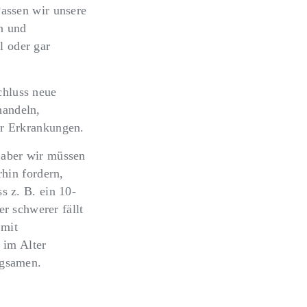
Passen wir unsere
on und
l oder gar
chluss neue
handeln,
ür Erkrankungen.
 aber wir müssen
rhin fordern,
s z. B. ein 10-
 schwerer fällt
 mit
 im Alter
ngsamen.