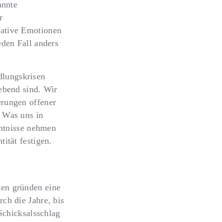
annte
r
gative Emotionen
eden Fall anders
dlungskrisen
ebend sind. Wir
erungen offener
. Was uns in
nntnisse nehmen
ität festigen.
ten gründen eine
ch die Jahre, bis
 Schicksalsschlag