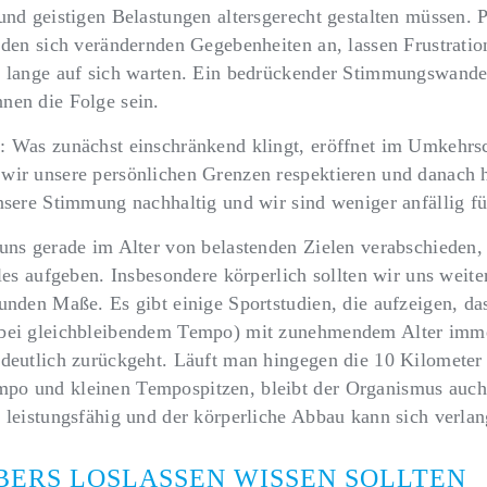
und geistigen Belastungen altersgerecht gestalten müssen. 
 den sich verändernden Gegebenheiten an, lassen Frustrati
t lange auf sich warten. Ein bedrückender Stimmungswande
nen die Folge sein.
: Was zunächst einschränkend klingt, eröffnet im Umkehrs
wir unsere persönlichen Grenzen respektieren und danach 
unsere Stimmung nachhaltig und wir sind weniger anfällig f
 uns gerade im Alter von belastenden Zielen verabschieden,
lles aufgeben. Insbesondere körperlich sollten wir uns weite
unden Maße. Es gibt einige Sportstudien, die aufzeigen, das
bei gleichbleibendem Tempo) mit zunehmendem Alter immer
 deutlich zurückgeht. Läuft man hingegen die 10 Kilometer
o und kleinen Tempospitzen, bleibt der Organismus auch
r leistungsfähig und der körperliche Abbau kann sich verla
ÜBERS LOSLASSEN WISSEN SOLLTEN